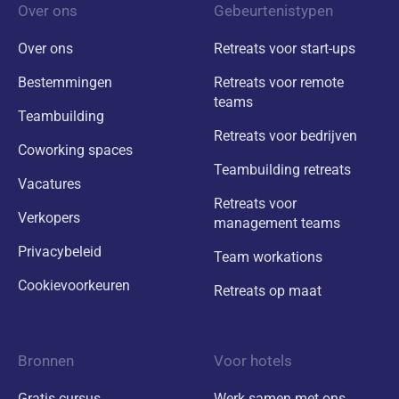
Over ons
Gebeurtenistypen
Over ons
Retreats voor start-ups
Bestemmingen
Retreats voor remote
teams
Teambuilding
Retreats voor bedrijven
Coworking spaces
Teambuilding retreats
Vacatures
Retreats voor
Verkopers
management teams
Privacybeleid
Team workations
Cookievoorkeuren
Retreats op maat
Bronnen
Voor hotels
Gratis cursus
Werk samen met ons