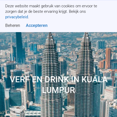
Deze website maakt gebruik van cookies om ervoor te
Offerte aanvragen
zorgen dat je de beste ervaring krijgt. Bekijk ons
privacybeleid
.
Beheren
Accepteren
VERF EN DRINK IN KUALA
LUMPUR