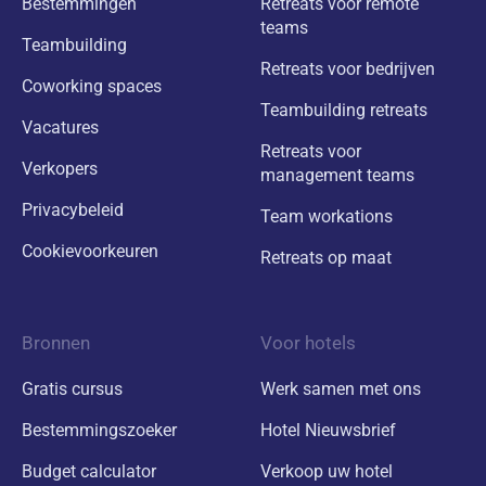
Bestemmingen
Retreats voor remote
teams
Teambuilding
Retreats voor bedrijven
Coworking spaces
Teambuilding retreats
Vacatures
Retreats voor
Verkopers
management teams
Privacybeleid
Team workations
Cookievoorkeuren
Retreats op maat
Bronnen
Voor hotels
Gratis cursus
Werk samen met ons
Bestemmingszoeker
Hotel Nieuwsbrief
Budget calculator
Verkoop uw hotel