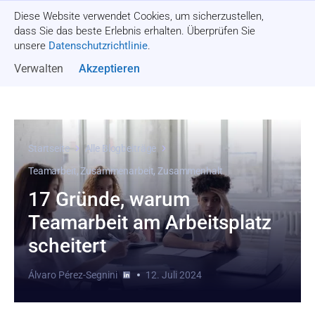
Diese Website verwendet Cookies, um sicherzustellen,
Angebot einholen
dass Sie das beste Erlebnis erhalten. Überprüfen Sie
unsere
Datenschutzrichtlinie
.
Verwalten
Akzeptieren
Startseite
Alle Blogbeiträge
Teamarbeit, Zusammenarbeit, Zusammenhalt
17 Gründe, warum
Teamarbeit am Arbeitsplatz
scheitert
Álvaro Pérez-Segnini
12. Juli 2024