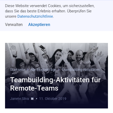
Diese Website verwendet Cookies, um sicherzustellen,
Angebot einholen
dass Sie das beste Erlebnis erhalten. Überprüfen Sie
unsere
Datenschutzrichtlinie
.
Verwalten
Akzeptieren
Startseite
Alle Blogbeiträge
Teambuilding-Aktivitäten
Teambuilding-Aktivitäten für
Remote-Teams
Janete Silva
11. Oktober 2019