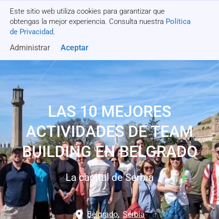
Este sitio web utiliza cookies para garantizar que
Recibe una cotización
obtengas la mejor experiencia. Consulta nuestra
Política
de Privacidad
.
Administrar
Aceptar
LAS 10 MEJORES
ACTIVIDADES DE TEAM
BUILDING EN BELGRADO
La capital de Serbia
Belgrado
,
Serbia