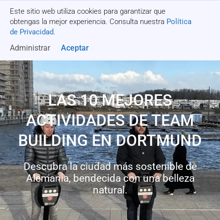
Este sitio web utiliza cookies para garantizar que
Recibe una cotización
obtengas la mejor experiencia. Consulta nuestra
Política
de Privacidad
.
Administrar
Aceptar
LAS 10 MEJORES
ACTIVIDADES DE TEAM
BUILDING EN DORTMUND
Descubra la ciudad más sostenible de
Alemania, bendecida con una belleza
natural.