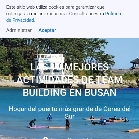
Este sitio web utiliza cookies para garantizar que
Recibe una cotización
obtengas la mejor experiencia. Consulta nuestra
Política
de Privacidad
.
Administrar
Aceptar
LAS 10 MEJORES
ACTIVIDADES DE TEAM
BUILDING EN BUSAN
Hogar del puerto más grande de Corea del
Sur