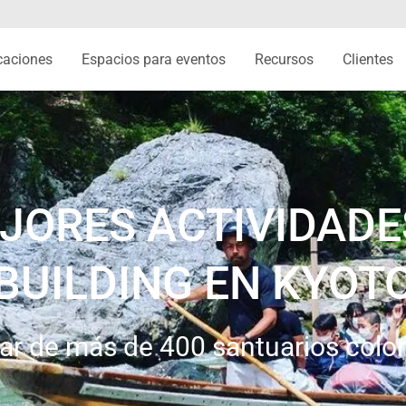
caciones
Espacios para eventos
Recursos
Clientes
EJORES ACTIVIDADE
BUILDING EN KYOT
r de más de 400 santuarios color