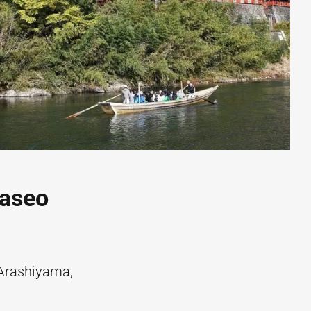
paseo
 Arashiyama,