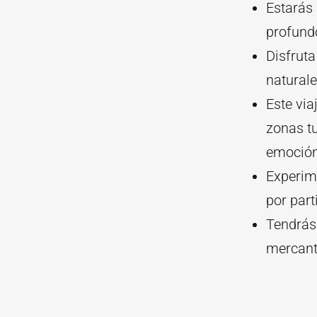
Estarás 
profundo
Disfruta
natural
Este via
zonas t
emoción
Experim
por part
Tendrás
mercante