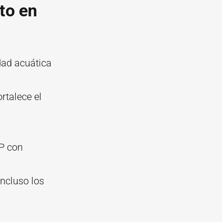
oto en
dad acuática
rtalece el
UP con
incluso los