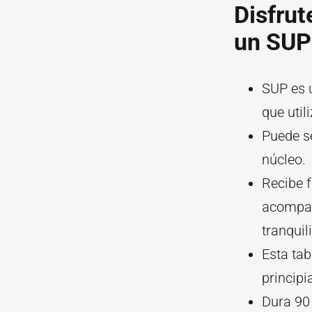
Disfrut
un SUP 
SUP es 
que util
Puede se
núcleo.
Recibe f
acompaña
tranquil
Esta tab
principi
Dura 90 