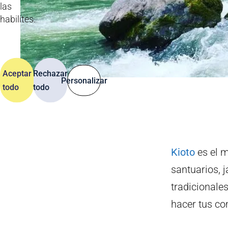
las
habilites.
Aceptar
Rechazar
Personalizar
todo
todo
Kioto
es el m
santuarios, j
tradicionales
hacer tus co