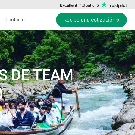
Recibe una cotización
Contacto
S DE TEAM
O
idos