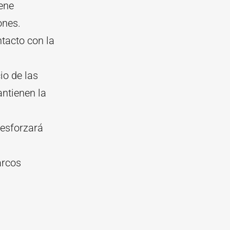
iene
ones.
ntacto con la
io de las
ntienen la
 esforzará
arcos