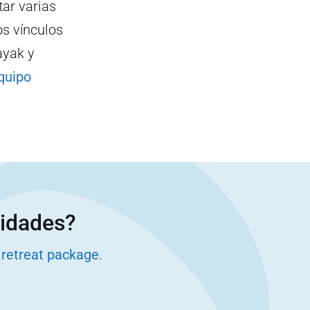
ar varias
os vínculos
ayak y
quipo
vidades?
 retreat package
.