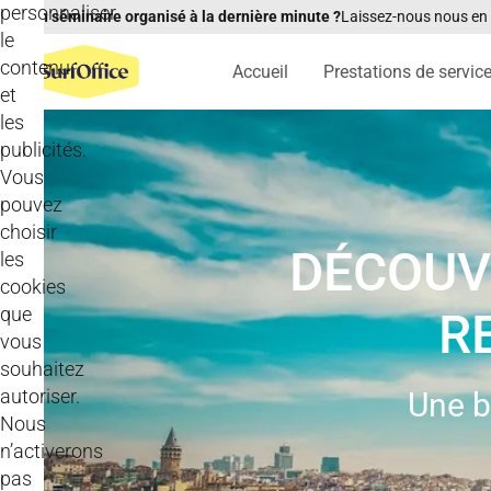
personnaliser
Un séminaire organisé à la dernière minute ?
Laissez-nous nous en
le
contenu
Accueil
Prestations de servic
et
les
publicités.
Vous
pouvez
choisir
DÉCOUVR
les
cookies
que
R
vous
souhaitez
autoriser.
Une ba
Nous
n’activerons
pas