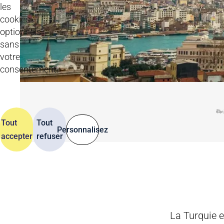
les
cookies
optionnels
sans
votre
consentement.
Tout
Tout
Personnalisez
accepter
refuser
La Turquie e