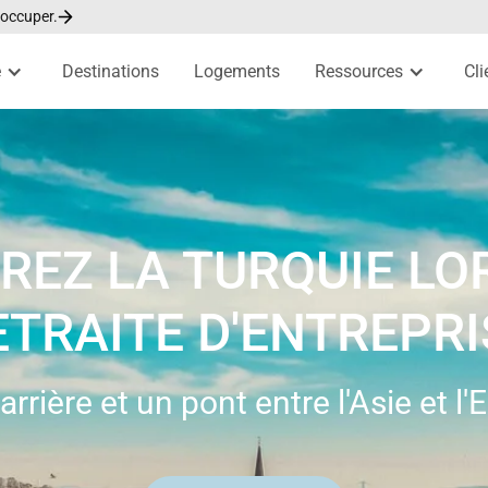
 occuper.
e
Destinations
Logements
Ressources
Cli
EZ LA TURQUIE LO
ETRAITE D'ENTREPRI
rrière et un pont entre l'Asie et l