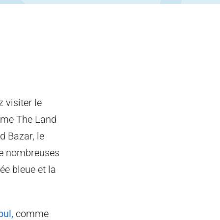
 visiter le
hème The Land
d Bazar, le
 de nombreuses
e bleue et la
bul,
comme