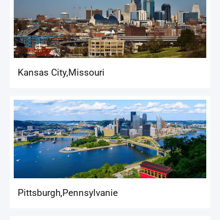
Kansas City
,
Missouri
Pittsburgh
,
Pennsylvanie