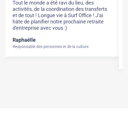
Tout le monde a été ravi du lieu, des
L
activités, de la coordination des transferts
T
et de tout ! Longue vie à Surf Office ! J'ai
d
hâte de planifier notre prochaine retraite
j
d'entreprise avec vous :)
e
c
Raphaëlle
l
Responsable des personnes et de la culture
J
A