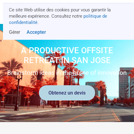
Ce site Web utilise des cookies pour vous garantir la
Obtenez un devis
meilleure expérience. Consultez notre
politique de
confidentialité
.
Gérer
Accepter
A PRODUCTIVE OFFSITE
RETREAT IN SAN JOSE
Brainstorm ideas in the home of innovation
Obtenez un devis