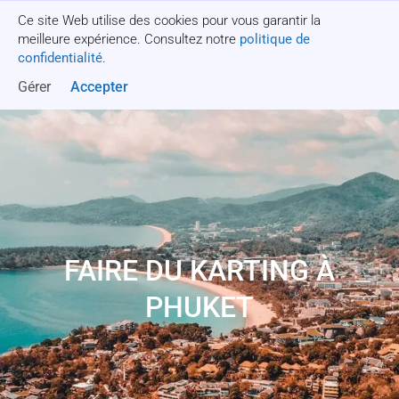
Ce site Web utilise des cookies pour vous garantir la
Obtenez un devis
meilleure expérience. Consultez notre
politique de
confidentialité
.
Gérer
Accepter
FAIRE DU KARTING À
PHUKET