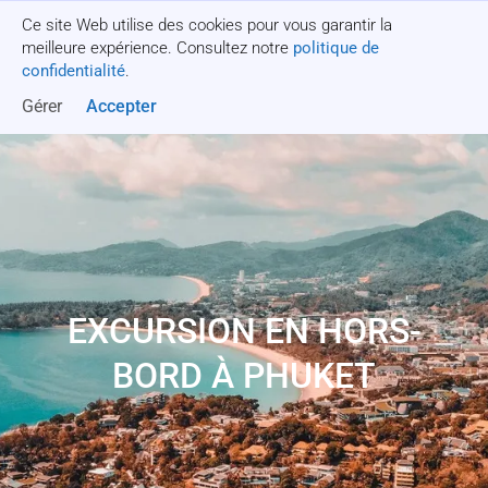
Ce site Web utilise des cookies pour vous garantir la
Obtenez un devis
meilleure expérience. Consultez notre
politique de
confidentialité
.
Gérer
Accepter
EXCURSION EN HORS-
BORD À PHUKET