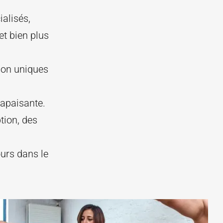
alisés,
t bien plus
ion uniques
 apaisante.
tion, des
ours dans le