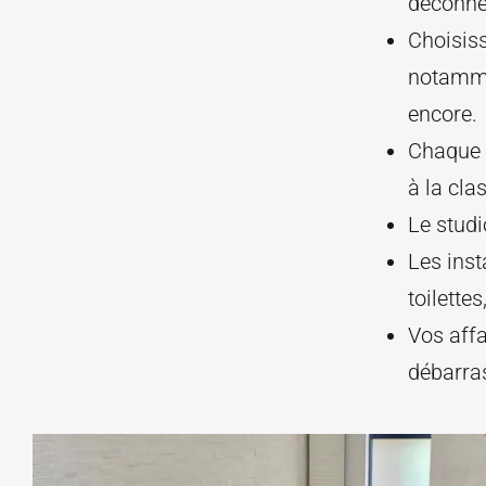
déconnec
Choisiss
notammen
encore.
Chaque 
à la cla
Le studi
Les inst
toilette
Vos affa
débarr