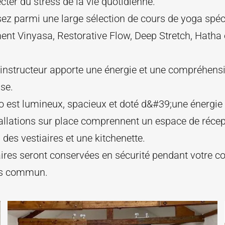
ter du stress de la vie quotidienne.
ez parmi une large sélection de cours de yoga spéci
t Vinyasa, Restorative Flow, Deep Stretch, Hatha e
instructeur apporte une énergie et une compréhens
sse.
o est lumineux, spacieux et doté d&#39;une énergie
allations sur place comprennent un espace de récep
s, des vestiaires et une kitchenette.
ires seront conservées en sécurité pendant votre c
as commun.