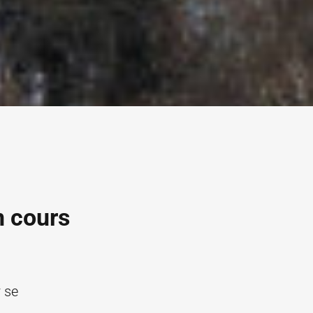
n cours
r se