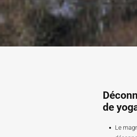
Déconn
de yoga
Le magni