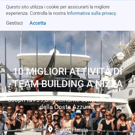
Questo sito utilizza i cookie per assicurarti la migliore
Richiedi un preventivo
esperienza. Controlla la nostra
Informativa sulla privacy
.
Gestisci
Accetta
10 MIGLIORI ATTIVITÀ DI
TEAM BUILDING A NIZZA
Scopri l&#39;affascinante centro marittimo
della Costa Azzurra.
Carino
,
Francia