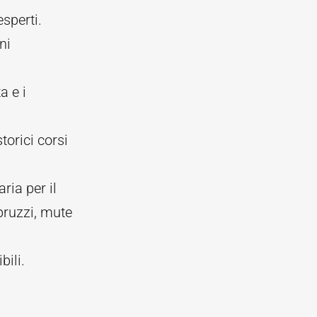
esperti.
ni
a e i
torici corsi
ria per il
pruzzi, mute
bili.