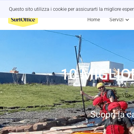
Ritiro dell'ultimo minuto?
Lascia che ce ne occupiamo noi
Questo sito utilizza i cookie per assicurarti la migliore espe
Home
Servizi
10 MIGLIO
Scopri la c