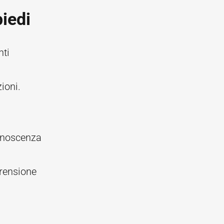
piedi
nti
ioni.
conoscenza
prensione