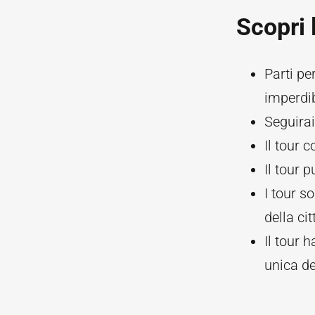
Scopri 
Parti pe
imperdib
Seguirai
Il tour 
Il tour 
I tour s
della cit
Il tour 
unica del