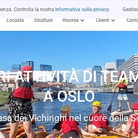
rienza. Controlla la nostra
Informativa sulla privacy
.
Gestisc
Località
Strutture
Risorse
Clienti
Conta
RI ATTIVITÀ DI TEA
A OSLO
asa dei Vichinghi nel cuore della 