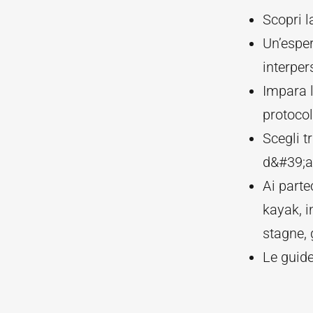
Scopri l
Un’esper
interper
Impara l
protocol
Scegli t
d&#39;a
Ai parte
kayak, i
stagne, 
Le guide