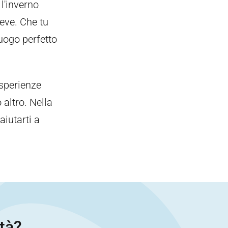
 l'inverno
neve. Che tu
luogo perfetto
sperienze
 altro. Nella
aiutarti a
ità?