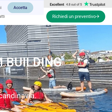
i
Accetta
Richiedi un preventivo
tti
M BUILDING
Scandinavia.