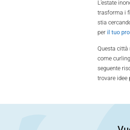
L'estate inon
trasforma i f
stia cercando
per
il tuo p
Questa città
come curling,
seguente riso
trovare idee 
Vuo