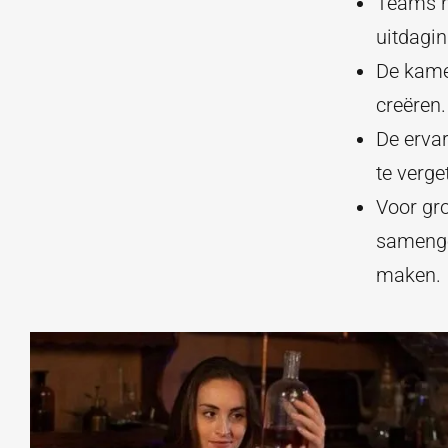
Teams h
uitdagin
De kame
creëren.
De ervar
te verge
Voor gr
samenge
maken.