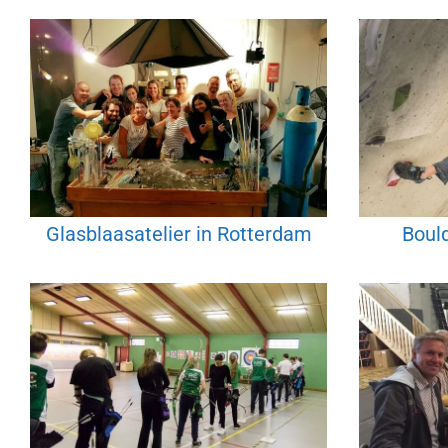
Glasblaasatelier in Rotterdam
Boul