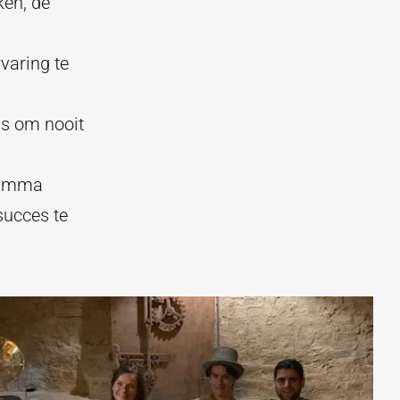
ken, de
varing te
is om nooit
gramma
ucces te