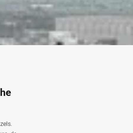
che
zels.