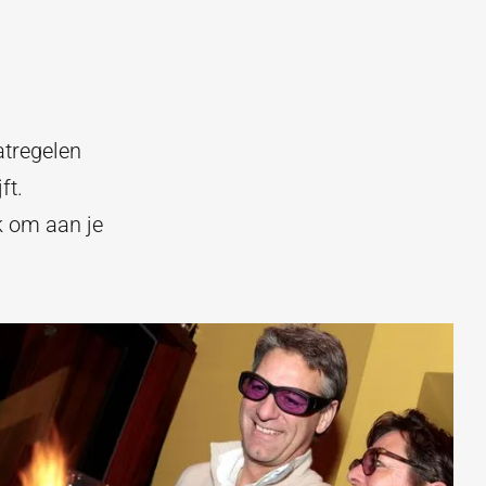
atregelen
ft.
k om aan je