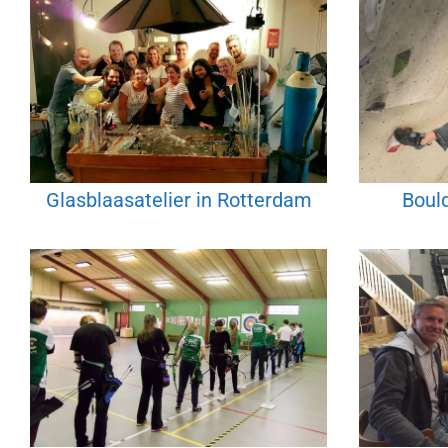
Glasblaasatelier in Rotterdam
Boul