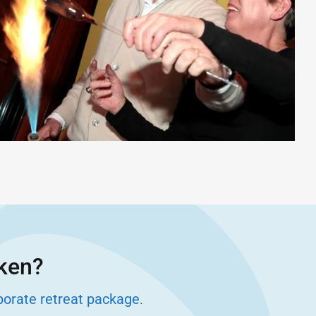
eken?
porate retreat package
.