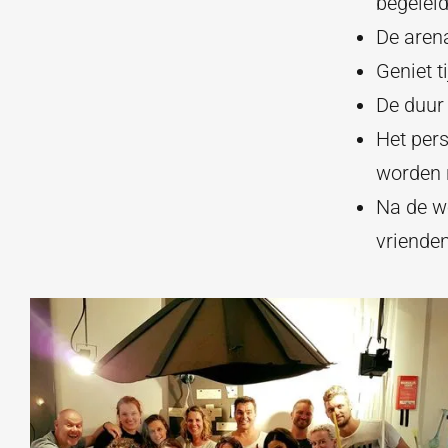
begeleid
De arena
Geniet t
De duur
Het pers
worden n
Na de w
vrienden