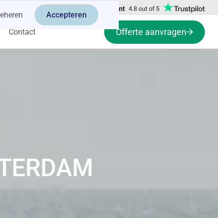
eheren
Accepteren
Offerte aanvragen
Contact
TTERDAM