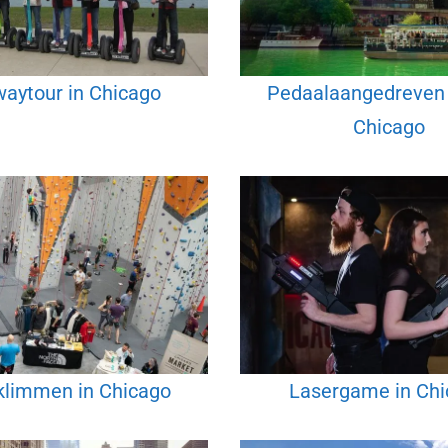
aytour in Chicago
Pedaalaangedreven 
Chicago
limmen in Chicago
Lasergame in Ch