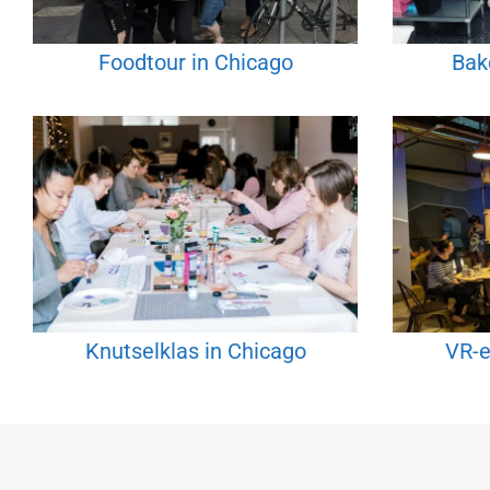
Foodtour in Chicago
Bak
Knutselklas in Chicago
VR-e