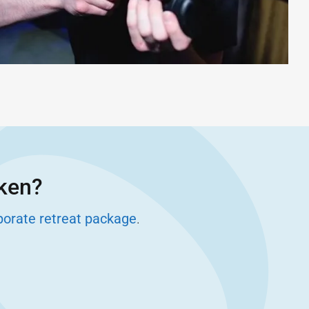
eken?
porate retreat package
.