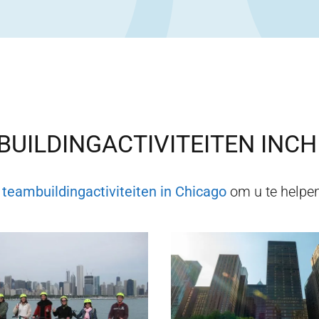
UILDINGACTIVITEITEN IN
CH
d
teambuildingactiviteiten in
Chicago
om u te helpen