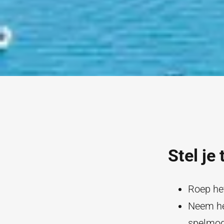
Stel j
Roep het
Neem het
spelmod