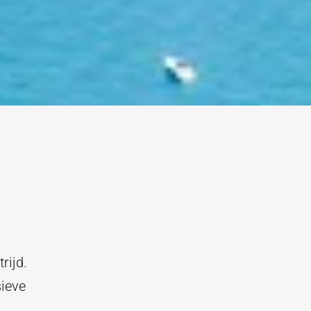
rijd.
sieve