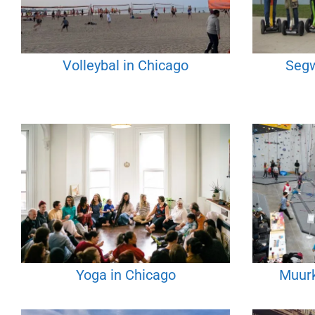
Volleybal in Chicago
Segw
Yoga in Chicago
Muurk