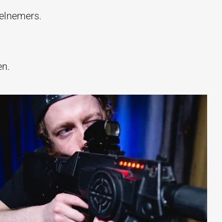
eelnemers.
en.