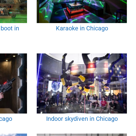
boot in
Karaoke in Chicago
icago
Indoor skydiven in Chicago