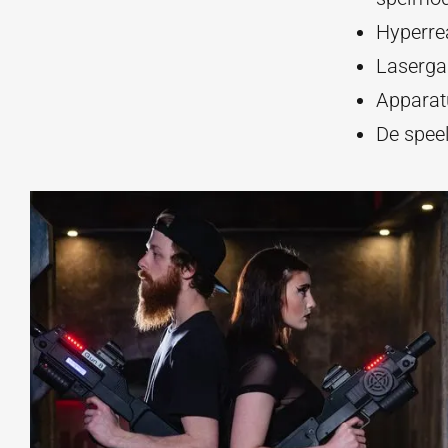
Hyperre
Laserga
Apparat
De spee