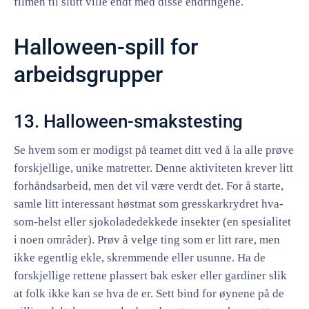
filmen til slutt ville endt med disse endringene.
Halloween-spill for
arbeidsgrupper
13. Halloween-smakstesting
Se hvem som er modigst på teamet ditt ved å la alle prøve
forskjellige, unike matretter. Denne aktiviteten krever litt
forhåndsarbeid, men det vil være verdt det. For å starte,
samle litt interessant høstmat som gresskarkrydret hva-
som-helst eller sjokoladedekkede insekter (en spesialitet
i noen områder). Prøv å velge ting som er litt rare, men
ikke egentlig ekle, skremmende eller usunne. Ha de
forskjellige rettene plassert bak esker eller gardiner slik
at folk ikke kan se hva de er. Sett bind for øynene på de