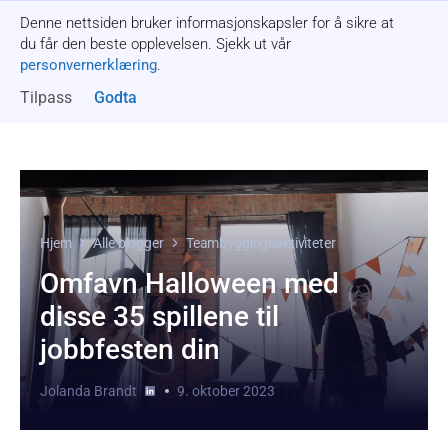
Denne nettsiden bruker informasjonskapsler for å sikre at
Få et tilbud
du får den beste opplevelsen. Sjekk ut vår
personvernerklæring
.
Tilpass
Godta
Hjem
Alle blogger
Teambyggingsaktiviteter
Omfavn Halloween med
disse 35 spillene til
jobbfesten din
Jolanda Brandt
9. oktober 2023