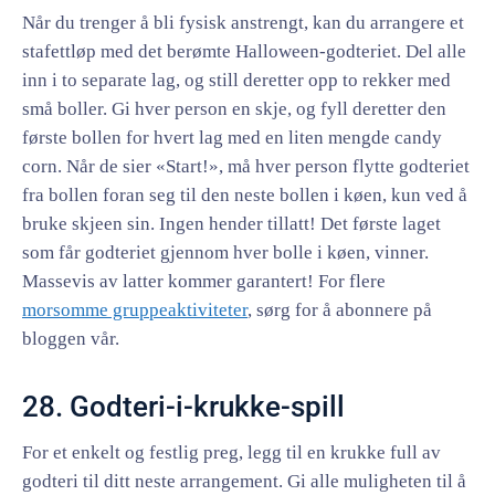
Når du trenger å bli fysisk anstrengt, kan du arrangere et
stafettløp med det berømte Halloween-godteriet. Del alle
inn i to separate lag, og still deretter opp to rekker med
små boller. Gi hver person en skje, og fyll deretter den
første bollen for hvert lag med en liten mengde candy
corn. Når de sier «Start!», må hver person flytte godteriet
fra bollen foran seg til den neste bollen i køen, kun ved å
bruke skjeen sin. Ingen hender tillatt! Det første laget
som får godteriet gjennom hver bolle i køen, vinner.
Massevis av latter kommer garantert! For flere
morsomme gruppeaktiviteter
, sørg for å abonnere på
bloggen vår.
28. Godteri-i-krukke-spill
For et enkelt og festlig preg, legg til en krukke full av
godteri til ditt neste arrangement. Gi alle muligheten til å