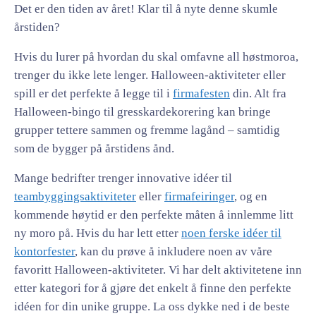
Det er den tiden av året! Klar til å nyte denne skumle
årstiden?
Hvis du lurer på hvordan du skal omfavne all høstmoroa,
trenger du ikke lete lenger. Halloween-aktiviteter eller
spill er det perfekte å legge til i
firmafesten
din. Alt fra
Halloween-bingo til gresskardekorering kan bringe
grupper tettere sammen og fremme lagånd – samtidig
som de bygger på årstidens ånd.
Mange bedrifter trenger innovative idéer til
teambyggingsaktiviteter
eller
firmafeiringer
, og en
kommende høytid er den perfekte måten å innlemme litt
ny moro på. Hvis du har lett etter
noen ferske idéer til
kontorfester
, kan du prøve å inkludere noen av våre
favoritt Halloween-aktiviteter. Vi har delt aktivitetene inn
etter kategori for å gjøre det enkelt å finne den perfekte
idéen for din unike gruppe. La oss dykke ned i de beste