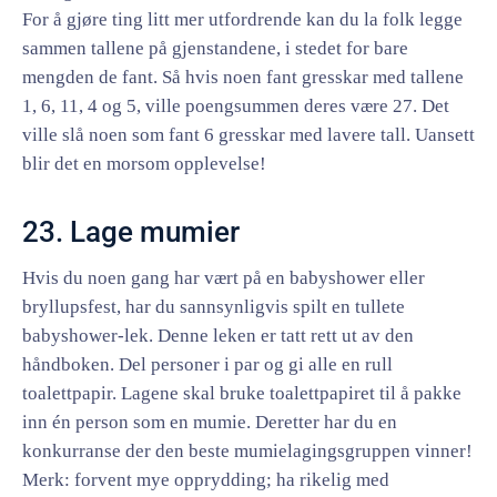
For å gjøre ting litt mer utfordrende kan du la folk legge
sammen tallene på gjenstandene, i stedet for bare
mengden de fant. Så hvis noen fant gresskar med tallene
1, 6, 11, 4 og 5, ville poengsummen deres være 27. Det
ville slå noen som fant 6 gresskar med lavere tall. Uansett
blir det en morsom opplevelse!
23. Lage mumier
Hvis du noen gang har vært på en babyshower eller
bryllupsfest, har du sannsynligvis spilt en tullete
babyshower-lek. Denne leken er tatt rett ut av den
håndboken. Del personer i par og gi alle en rull
toalettpapir. Lagene skal bruke toalettpapiret til å pakke
inn én person som en mumie. Deretter har du en
konkurranse der den beste mumielagingsgruppen vinner!
Merk: forvent mye opprydding; ha rikelig med