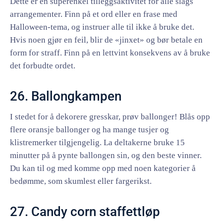
Dette er en superenkel tilleggsaktivitet for alle slags
arrangementer. Finn på et ord eller en frase med
Halloween-tema, og instruer alle til ikke å bruke det.
Hvis noen gjør en feil, blir de «jinxet» og bør betale en
form for straff. Finn på en lettvint konsekvens av å bruke
det forbudte ordet.
26. Ballongkampen
I stedet for å dekorere gresskar, prøv ballonger! Blås opp
flere oransje ballonger og ha mange tusjer og
klistremerker tilgjengelig. La deltakerne bruke 15
minutter på å pynte ballongen sin, og den beste vinner.
Du kan til og med komme opp med noen kategorier å
bedømme, som skumlest eller fargerikst.
27. Candy corn staffettløp