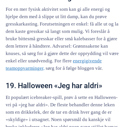
For en mer fysisk aktivitet som kan gi alle energi og
hjelpe dem med å slippe ut litt damp, kan du prøve
gresskarkasting. Forutsetningen er enkel: få alle ut og la
dem kaste gresskar så langt som mulig. Vi foreslår å
bruke bittesmå gresskar eller små kalebasser for å gjøre
dem lettere å håndtere. Advarsel: Grønnsakene kan
knuses, så sørg for å gjøre dette der opprydding vil være
enkel eller unødvendig. For flere
energigivende
teamoppvarminger,
sørg for å følge bloggen vår.
19. Halloween «Jeg har aldri»
Et populært icebreaker-spill, prøv å sette en Halloween-
vri på «jeg har aldri». De fleste behandler denne leken
som en drikkelek, der de tar en drink hver gang de er
«skyldige» i utsagnet. Noen spørsmål du kanskje vil
bruke inkluderer «Jeg har aldri noen gang stjålet barnas