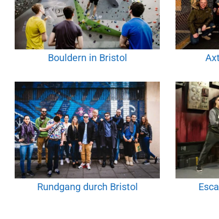
Bouldern in Bristol
Axt
Rundgang durch Bristol
Esca