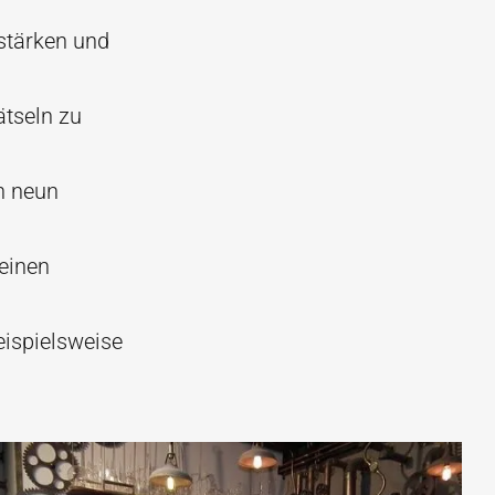
stärken und
ätseln zu
n neun
einen
eispielsweise