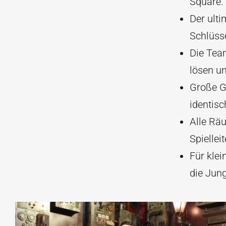
Square.
Der ult
Schlüss
Die Tea
lösen u
Große Gr
identis
Alle Rä
Spiellei
Für kle
die Jung