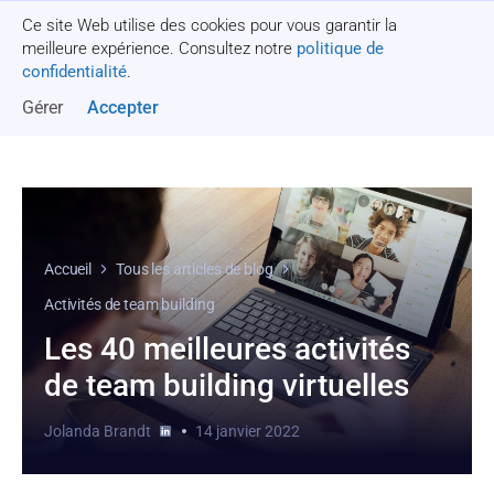
Ce site Web utilise des cookies pour vous garantir la
Obtenez un devis
meilleure expérience. Consultez notre
politique de
confidentialité
.
Gérer
Accepter
Accueil
Tous les articles de blog
Activités de team building
Les 40 meilleures activités
de team building virtuelles
Jolanda Brandt
14 janvier 2022