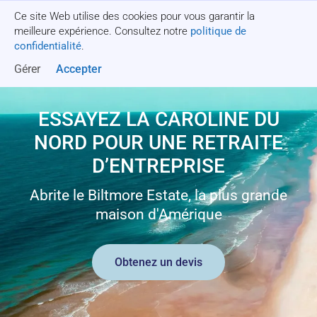
Ce site Web utilise des cookies pour vous garantir la
Obtenez un devis
meilleure expérience. Consultez notre
politique de
confidentialité
.
Gérer
Accepter
ESSAYEZ LA CAROLINE DU
NORD POUR UNE RETRAITE
D’ENTREPRISE
Abrite le Biltmore Estate, la plus grande
maison d'Amérique
Obtenez un devis