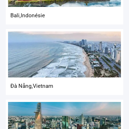
Bali
,
Indonésie
Đà Nẵng
,
Vietnam