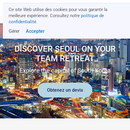
Ce site Web utilise des cookies pour vous garantir la
Obtenez un devis
meilleure expérience. Consultez notre
politique de
confidentialité
.
Gérer
Accepter
DISCOVER SEOUL ON YOUR
TEAM RETREAT
Explore the capital of South Korea
Obtenez un devis