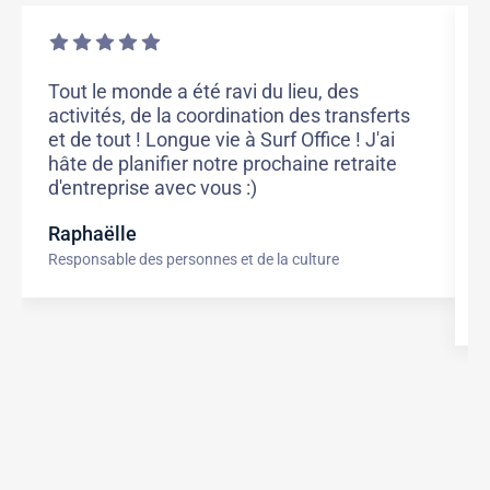
Tout le monde a été ravi du lieu, des
L
activités, de la coordination des transferts
T
et de tout ! Longue vie à Surf Office ! J'ai
d
hâte de planifier notre prochaine retraite
j
d'entreprise avec vous :)
e
c
Raphaëlle
l
Responsable des personnes et de la culture
J
A