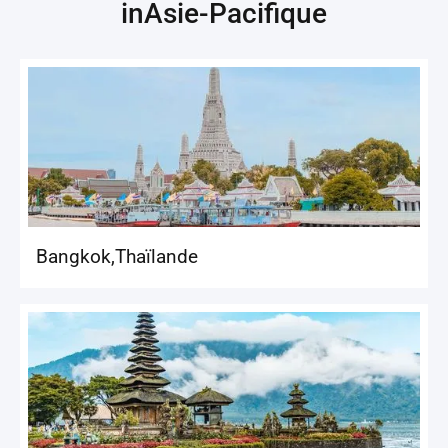
in
Asie-Pacifique
Bangkok
,
Thaïlande