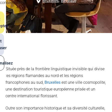
Bruxelles
,
Belgique
consentement.
t
pter
t
user
nalisez
Située près de la frontière linguistique invisible qui divise
les régions flamandes au nord et les régions
francophones au sud,
Bruxelles
est une ville cosmopolite,
une destination touristique européenne prisée et un
centre international florissant.
Outre son importance historique et sa diversité culturelle,