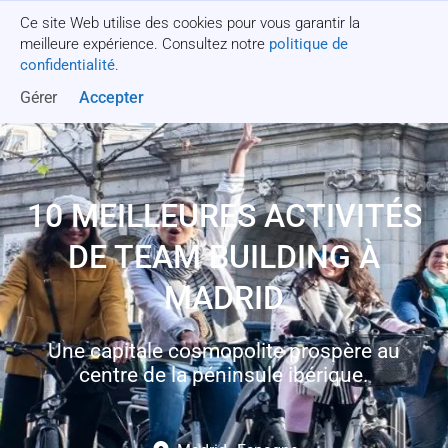
Ce site Web utilise des cookies pour vous garantir la
Obtenez un devis
meilleure expérience. Consultez notre
politique de
confidentialité
.
Gérer
Accepter
10 MEILLEURES ACTIVITÉS
DE TEAM BUILDING À
MADRID
Une capitale cosmopolite prospère au
centre de la péninsule ibérique.