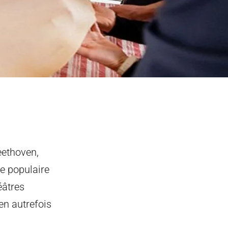
eethoven,
ue populaire
éâtres
en autrefois