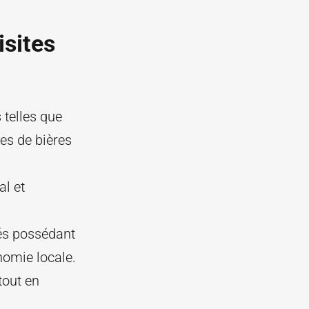
isites
 telles que
tes de bières
l et
és possédant
nomie locale.
tout en