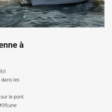
ienne à
;il
 dans les
ur le pont.
&#39;une