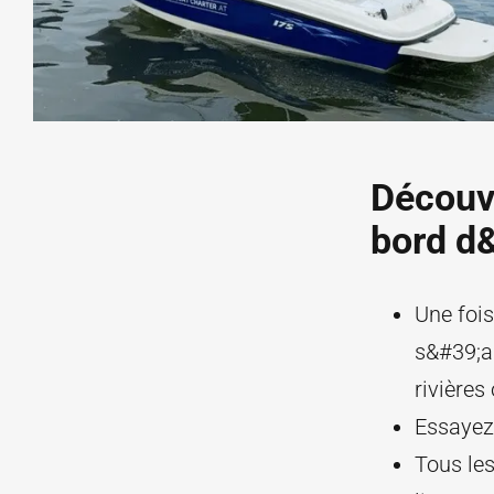
Découvr
bord d&
Une fois
s&#39;ag
rivières
Essayez
Tous les