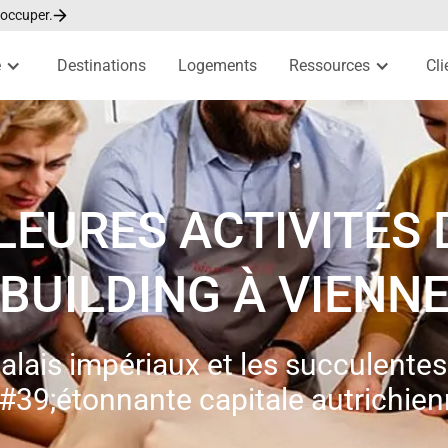
 occuper.
e
Destinations
Logements
Ressources
Cli
LEURES ACTIVITÉS
BUILDING À VIENN
alais impériaux et les succulente
#39;étonnante capitale autrichie