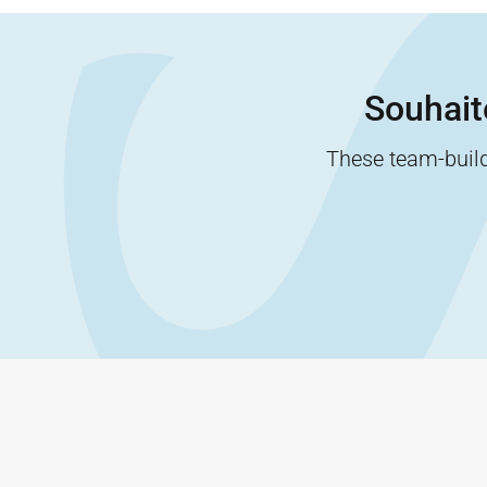
Souhaite
These team-buildi