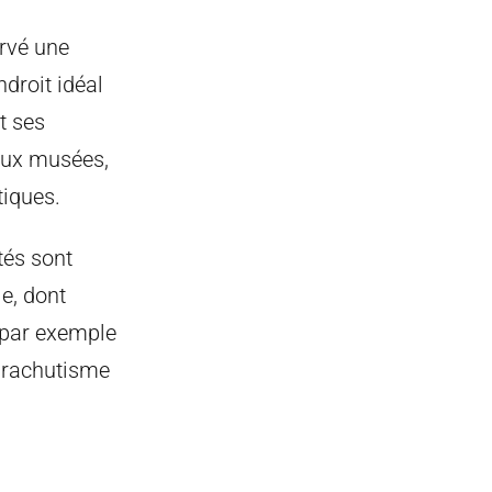
ervé une
ndroit idéal
t ses
reux musées,
tiques.
tés sont
e, dont
z par exemple
parachutisme