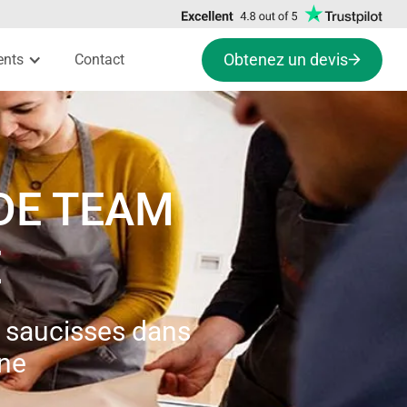
Obtenez un devis
ents
Contact
 DE TEAM
E
s saucisses dans
nne