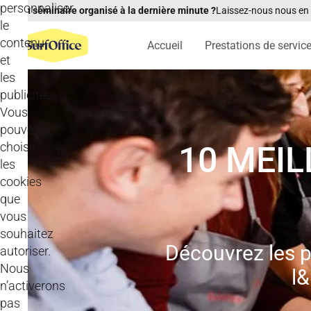
personnaliser
Un séminaire organisé à la dernière minute ?
Laissez-nous nous en
le
contenu
Accueil
Prestations de servic
et
les
publicités.
Vous
pouvez
choisir
10 MEIL
les
cookies
que
vous
souhaitez
Découvrez les p
autoriser.
Nous
l&
n’activerons
pas