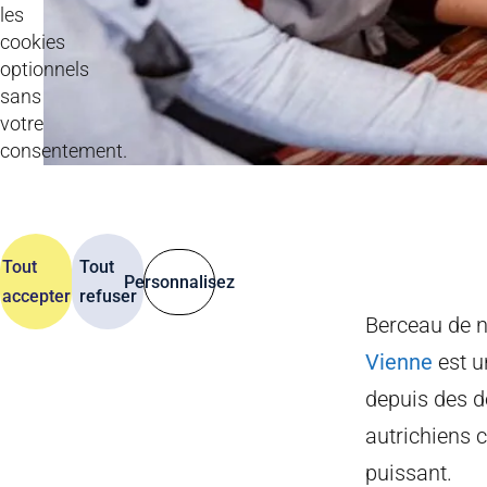
les
cookies
optionnels
sans
votre
consentement.
Tout
Tout
Personnalisez
accepter
refuser
Berceau de n
Vienne
est u
depuis des d
autrichiens c
puissant.