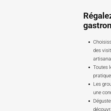
Régalez
gastro
Choisiss
des visi
artisana
Toutes 
pratique
Les gro
une conn
Dégustez
découvra