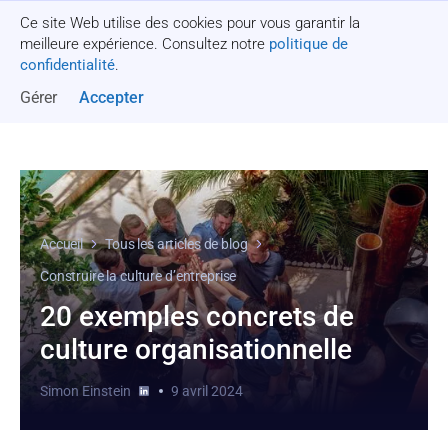
Ce site Web utilise des cookies pour vous garantir la
Obtenez un devis
meilleure expérience. Consultez notre
politique de
confidentialité
.
Gérer
Accepter
Accueil
Tous les articles de blog
Construire la culture d’entreprise
20 exemples concrets de
culture organisationnelle
Simon Einstein
9 avril 2024