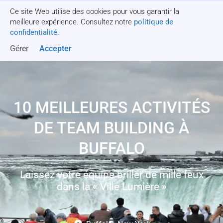
Ce site Web utilise des cookies pour vous garantir la
Obtenez un devis
meilleure expérience. Consultez notre
politique de
confidentialité
.
Gérer
Accepter
10 MEILLEURES ACTIVITÉS
DE TEAM BUILDING À
BUFFALO
Laissez votre équipe briller de mille feux
dans la « Ville Lumière »