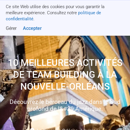
Ce site Web utilise des cookies pour vous garantir la
Obtenez un devis
meilleure expérience. Consultez notre
politique de
confidentialité
.
Gérer
Accepter
10 MEILLEURES ACTIVITÉS
DE TEAM BUILDING À LA
NOUVELLE-ORLÉANS
Découvrez le berceau du jazz dans le Sud
profond de l&#39;Amérique.