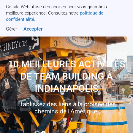
Ce site Web utilise des cookies pour vous garantir la
Obtenez un devis
meilleure expérience. Consultez notre
politique de
confidentialité
.
Gérer
Accepter
10 MEILLEURES ACTIVITÉS
DE TEAM BUILDING À
INDIANAPOLIS
Établissez des liens à la croisée des
chemins de l’Amérique.