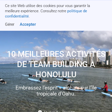
Ce site Web utilise des cookies pour vous garantir la
Obtenez un devis
meilleure expérience. Consultez notre
politique de
confidentialité
.
Gérer
Accepter
10 MEILLEURES ACTIVITÉS
DE TEAM BUILDING À
HONOLULU
Embrassez l’esprit « aloha » sur l’île
tropicale d’Oahu.