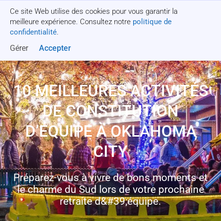
Ce site Web utilise des cookies pour vous garantir la
Obtenez un devis
meilleure expérience. Consultez notre
politique de
confidentialité
.
Gérer
Accepter
10 MEILLEURES ACTIVITÉS
DE CONSTITUTION
D’ÉQUIPE À OKLAHOMA
CITY
Préparez-vous à vivre de bons moments et
le charme du Sud lors de votre prochaine
retraite d&#39;équipe.